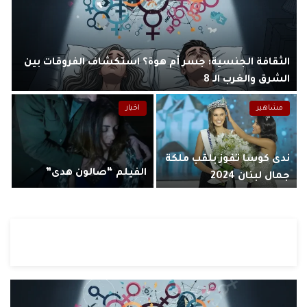
الثقافة الجنسية: جسر أم هوة؟ استكشاف الفروقات بين
الشرق والغرب الـ 8
مشاهير
اخبار
ندى كوسا تفوز بلقب ملكة
الفيلم “صالون هدى”
جمال لبنان 2024
منوعات
نموذج نصي … أضف المحتوى الذي تريد هنا.