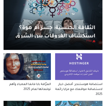
الثقافة الجنسية: جسر أم هوة؟
استكشاف الفروقات بين الشرق
1٬116
والغرب الـ 8
استضافة هوستنجر: أفضل خيار
العرَّافة بابا فانغا العمياء وأهم
لاستضافة مواقعك مع مزايا رائعة
توقعاتها لعام 2025
2025