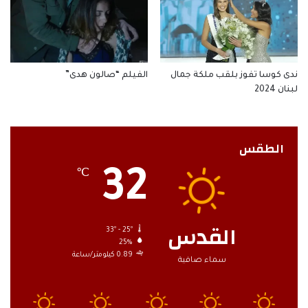
ندى كوسا تفوز بلقب ملكة جمال
الفيلم “صالون هدى”
لبنان 2024
الطقس
32
℃
القدس
33º - 25º
25%
0.89 كيلومتر/ساعة
سماء صافية