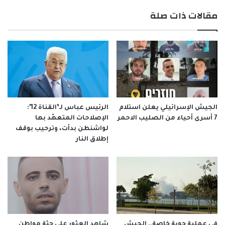
مقالات ذات صلة
الجيش الإسرائيلي يعلن استلام
الرئيس عباس لـ’القناة 12′:
7 أسرى أحياء من الصليب الاحمر
الإصلاحات المتعهّد بها
لواشنطن بدأت، وترحيب بوقف
إطلاق النار
في عملية جوية خاصة.. الجيش
شاهد العثور على جثة مواطن