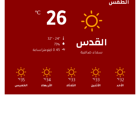
الطقس
26
℃
القدس
32º - 24º
73%
0.45 كيلومتر/ساعة
سماء صافية
℃
35
℃
34
℃
33
℃
33
℃
32
الأحد
الأثنين
الثلاثاء
الأربعاء
الخميس