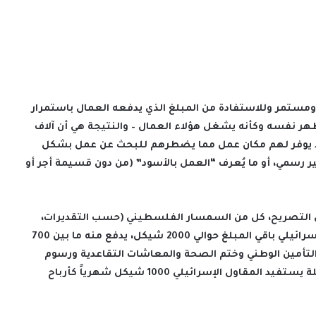
ومستمر وللاستفادة من المبلغ الذي يدفعه العمال باستمرار
ظهر نفسه وكأنه يشغل هؤلاء العمال – والنتيجة هي أن آلاف
ا يوفر لهم مكان عمل مما يضطرهم للبحث عن عمل بشكل
رسمي، أو ما يُعرف “العمل بالأسود” (من دون قسيمة أجر أو
 يدفعه العامل 2500 شيكل مقابل التصريح، كل من السمسار الفلسطيني (حسب التقديرات،
يتقاضى حوالي 500 شيكل) في حين يتقاضى المقاول الإسرائيلي باقي المبلغ حوالي 2000 شيكل، يدفع منه ما بين 700
ل والتأمين الوطني وختم الصحة والمعاشات التقاعدية ورسوم
المقارنة) لإظهار نفسه كمن شغّل العامل. في المحصلة يستفيد المقاول الإسرائيلي 1000 شيكل شهرياً كأرباح