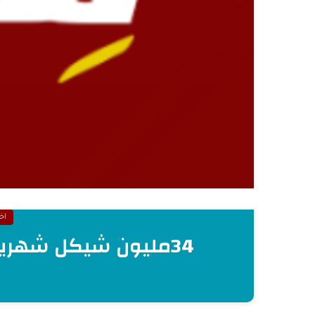
اخب
34مليون شيكل شهريا زاد دخل سماسرة التصاريح