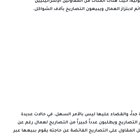
انونية، حيث هناك المئات من المقاولين الإسرائيليين
لابتزاز العمال ويبيعون التصاريح بآلاف الشواكل.
جداً، والقضاء عليها ليس بالأمر السهل. في حالات عديدة
 التصاريح ويطلبون عدداً كبيراً من التصاريح لعمال رغم عن
ل المقاول على التصاريح الفائضة عن حاجته يقوم ببيعها عبر