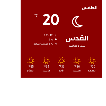
الطقس
20
℃
القدس
29º - 19º
91%
1.79 كيلومتر/ساعة
سماء صافية
℃
35
℃
34
℃
33
℃
30
℃
29
الجمعة
السبت
الأحد
الأثنين
الثلاثاء