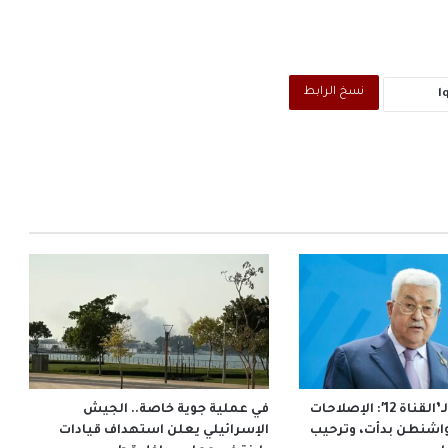
نسخ الرابط
الرئيس عباس لـ’القناة 12′: الإصلاحات
في عملية جوية خاصة.. الجيش
واشنطن بدأت، وترحيب
الإسرائيلي يعلن استهداف قيادات