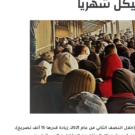
شهدنا في السنة الأخيرة كيف أدت زيادة عدد التصاريح (خلال النصف الثاني من عام 2021، زيادة قدرها 15 ألف تصريح)،