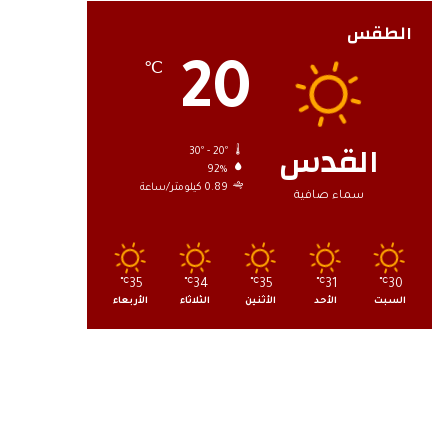
الطقس
20
℃
القدس
30º - 20º
92%
0.89 كيلومتر/ساعة
سماء صافية
℃
35
℃
34
℃
35
℃
31
℃
30
السبت
الأحد
الأثنين
الثلاثاء
الأربعاء