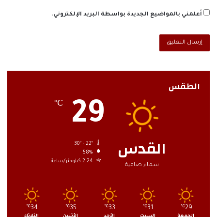
أعلمني بالمواضيع الجديدة بواسطة البريد الإلكتروني.
الطقس
29
℃
القدس
30º - 22º
58%
2.24 كيلومتر/ساعة
سماء صافية
℃
34
℃
35
℃
33
℃
31
℃
29
الجمعة
السبت
الأحد
الأثنين
الثلاثاء