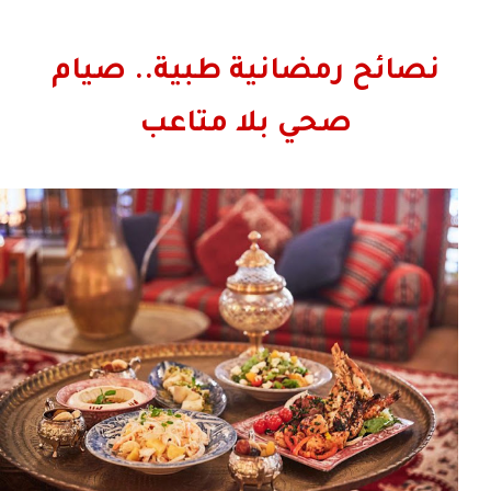
نصائح رمضانية طبية.. صيام
صحي بلا متاعب