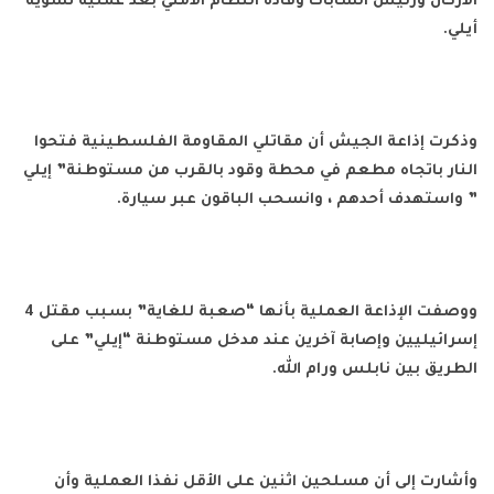
الأركان ورئيس الشاباك وقادة النظام الأمني بعد عملية تسوية
أيلي.
وذكرت إذاعة الجيش أن مقاتلي المقاومة الفلسطينية فتحوا
النار باتجاه مطعم في محطة وقود بالقرب من مستوطنة” إيلي
” واستهدف أحدهم ، وانسحب الباقون عبر سيارة.
ووصفت الإذاعة العملية بأنها “صعبة للغاية” بسبب مقتل 4
إسرائيليين وإصابة آخرين عند مدخل مستوطنة “إيلي” على
الطريق بين نابلس ورام الله.
وأشارت إلى أن مسلحين اثنين على الأقل نفذا العملية وأن