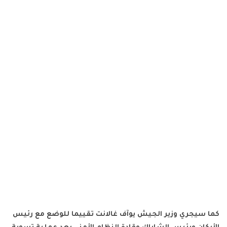
كما سيجري وزير الجيش يوآف غالانت تقييما للوضع مع رئيس