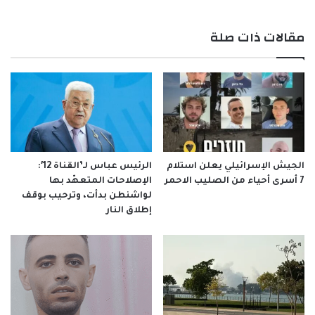
مقالات ذات صلة
الجيش الإسرائيلي يعلن استلام
الرئيس عباس لـ’القناة 12′:
7 أسرى أحياء من الصليب الاحمر
الإصلاحات المتعهّد بها
لواشنطن بدأت، وترحيب بوقف
إطلاق النار