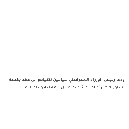
ودعا رئيس الوزراء الإسرائيلي بنيامين نتنياهو إلى عقد جلسة
تشاورية طارئة لمناقشة تفاصيل العملية وتداعياتها.