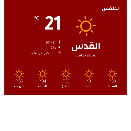
الطقس
21
℃
القدس
30º - 21º
92%
0.89 كيلومتر/ساعة
سماء صافية
℃
35
℃
34
℃
35
℃
31
℃
30
السبت
الأحد
الأثنين
الثلاثاء
الأربعاء