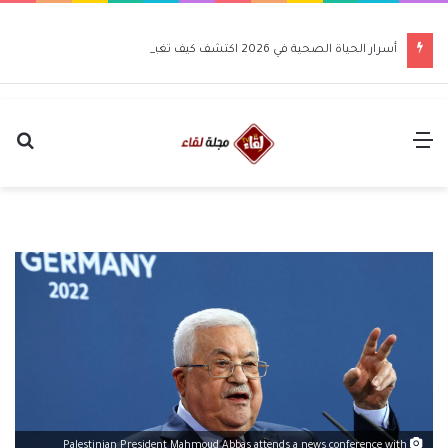
أسرار الحياة الصحية في 2026 اكتشف كيف تغير حياتك للأفضل
القائمة
بح
عن
Palestinian President Mahmoud Abbas attends a news conference with