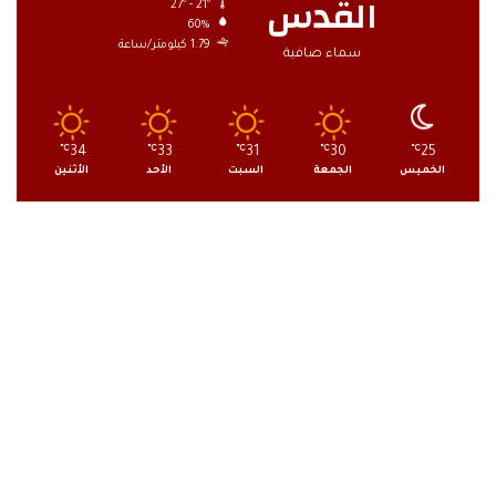
القدس
27º - 21º
60%
1.79 كيلومتر/ساعة
سماء صافية
℃
34
℃
33
℃
31
℃
30
℃
25
الخميس
الجمعة
السبت
الأحد
الأثنين