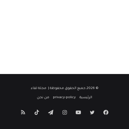
© 2026,جميع الحقوق محفوظة |
مجلة لقاء
الرئيسية
privacy-policy
من نحن
فيسبوك
تويتر
يوتيوب
انستقرام
تيلقرام
‫TikTok
ملخص
الموقع