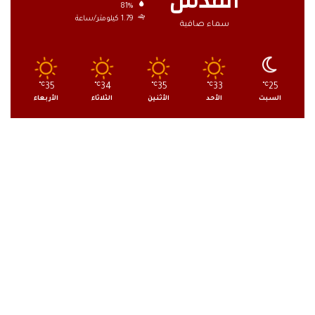
القدس
81%
1.79 كيلومتر/ساعة
سماء صافية
℃
35
℃
34
℃
35
℃
33
℃
25
السبت
الأحد
الأثنين
الثلاثاء
الأربعاء