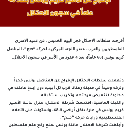
أفرجت سلطات الاحتلال فجر اليوم الخميس، عن عميد الاسرى
الفلسطينيين والعرب، عضو اللجنة المركزية لحركة “فتح”، المناضل
كريم يونس (66 عاماً)، بعد 4 عقود من الأسر في سجون الاحتلال.
وتعمدت سلطات الاحتلال الإفراج عن المناضل يونس فجراً
وتركه وحيداً في مدينة رعنانا قرب تل أبيب، دون إبلاغ عائلته في
محاولة لتنغيص فرحتهم وتخريب استقباله.
والليلة الماضية، اقتحمت شرطة الاحتلال، منزل عائلة الأسير
كريم يونس في عارة داخل أراضي الـ48، واستولت على الأعلام
الفلسطينية ورايات حركة “فتح”.
وأبلغت شرطة الاحتلال عائلة يونس بمنع رفع علم فلسطين