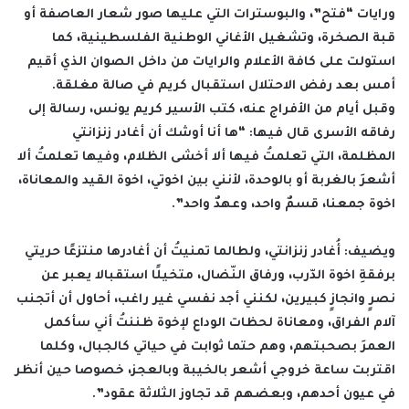
ورايات “فتح”، والبوسترات التي عليها صور شعار العاصفة أو
قبة الصخرة، وتشغيل الأغاني الوطنية الفلسطينية، كما
استولت على كافة الأعلام والرايات من داخل الصوان الذي أقيم
أمس بعد رفض الاحتلال استقبال كريم في صالة مغلقة.
وقبل أيام من الأفراج عنه، كتب الأسير كريم يونس، رسالة إلى
رفاقه الأسرى قال فيها: “ها أنا أوشك أن أغادر زنزانتي
المظلمة، التي تعلمتُ فيها ألا أخشى الظلام، وفيها تعلمتُ ألا
أشعرَ بالغربة أو بالوحدة، لأنني بين اخوتي، اخوة القيد والمعاناة،
اخوة جمعنا، قسمٌ واحد، وعهدٌ واحد”.
ويضيف: أُغادر زنزانتي، ولطالما تمنيتُ أن أغادرها منتزعًا حريتي
برفقةِ اخوة الدّرب، ورفاق النّضال، متخيلًا استقبالا يعبر عن
نصرٍ وانجازٍ كبيرين، لكنني أجد نفسي غير راغب، أحاول أن أتجنب
آلام الفراق، ومعاناة لحظات الوداع لإخوة ظننتُ أني سأكمل
العمرَ بصحبتهم، وهم حتما ثوابت في حياتي كالجبال، وكلما
اقتربت ساعة خروجي أشعر بالخيبة وبالعجز، خصوصا حين أنظر
في عيون أحدهم، وبعضهم قد تجاوز الثلاثة عقود”.