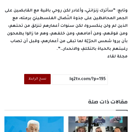
وتابع: “سأترك زنزانتي، وأغادر لكن روحي باقية مع القابضين على
الجمر المحافظين على جذوة النّضال الفلسطينيّ برمته، مع
الذين لم ولن ينكسروا، لكن سنوات أعمارهم تنزلق من تحتهم،
ومن فوقهم، ومن أمامهم، ومن خلفهم، وهم ما زالوا يطمحون
بأن يروا شمس الحرّيّة لما تبقى من أعمارهم، وقبل أن تصاب
رغبتهم بالحياة بالتكلفِ والانحدار…”.
مجلة لقاء
نسخ الرابط
مقالات ذات صلة