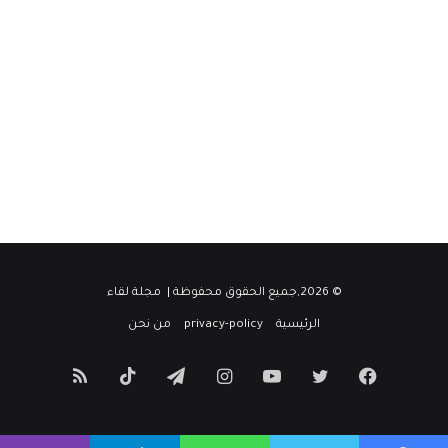
© 2026,جميع الحقوق محفوظة |
مجلة لقاء
الرئيسية
privacy-policy
من نحن
فيسبوك
تويتر
يوتيوب
انستقرام
تيلقرام
‫TikTok
ملخص
الموقع