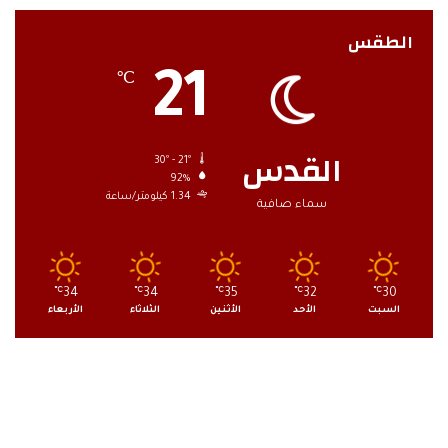
الطقس
21
℃
القدس
30º - 21º
92%
1.34 كيلومتر/ساعة
سماء صافية
℃
34
℃
34
℃
35
℃
32
℃
30
السبت
الأحد
الأثنين
الثلاثاء
الأربعاء