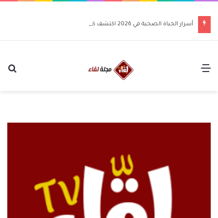
أسرار الحياة الصحية في 2026 اكتشف كيف تغير حياتك للأفضل
القائمة
بح
عن