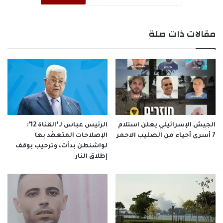
مقالات ذات صلة
الجيش الإسرائيلي يعلن استلام
الرئيس عباس لـ’القناة 12′:
7 أسرى أحياء من الصليب الاحمر
الإصلاحات المتعهّد بها
لواشنطن بدأت، وترحيب بوقف
إطلاق النار