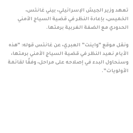
تعهد وزير الجيش الإسرائيلي، بيني غانتس،
الخميس، بإعادة النظر في قضية السياج الأمني
الحدودي مع الضفة الغربية برمتها.
ونقل موقع “واينت” العبري، عن غانتس قوله: “هذه
الأيام نعيد النظر في قضية السياج الأمني برمتها،
وسنحاول البدء في إصلاحه على مراحل، وفقًا لقائمة
الأولويات”.