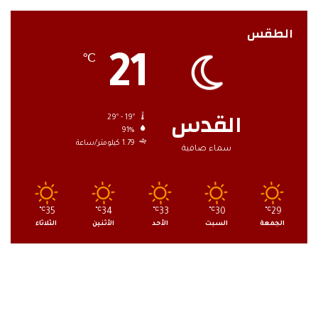
الطقس
21
℃
القدس
29º - 19º
91%
1.79 كيلومتر/ساعة
سماء صافية
℃
35
℃
34
℃
33
℃
30
℃
29
الجمعة
السبت
الأحد
الأثنين
الثلاثاء