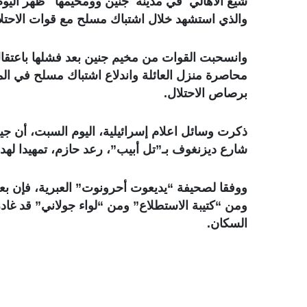
شيع الاهالي في مدينة جنين وومخيمها ظهر اليوم
والذي استشهد خلال اشتباك مسلح مع قوات الاحتلا
وانسحبت القوات من مخيم جنين بعد فشلها باعتقال 
برصاص الاحتلال.
ذكرت وسائل اعلام إسرائيلية، اليوم السبت، أن جي
شارع ديزنغوف بـ”تل أبيب”، رعد حازم، تمهيدا لهد
ووفقا لصحيفة “يديعوت أحرونوت” العبرية، فإن ب
ومن “كتيبة الاستطلاع” ومن “لواء جولاني” قد غاد
السكان.