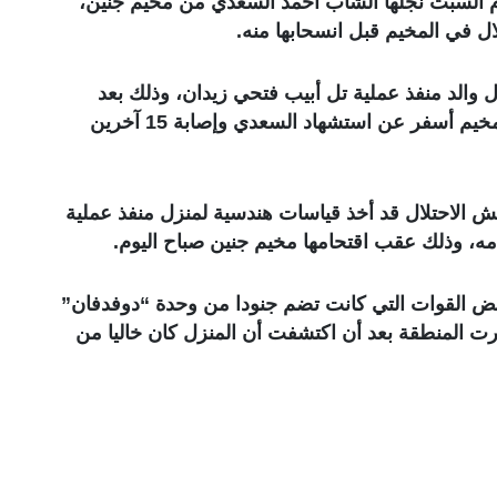
 السبت نجلها الشاب أحمد السعدي من مخيم جنين،
ل في المخيم قبل انسحابها منه.
والد منفذ عملية تل أبيب فتحي زيدان، وذلك بعد
محاصرة منزل العائلة واندلاع اشتباك مسلح في المخيم أسفر عن استشهاد السعدي وإصابة 15 آخرين
ش الاحتلال قد أخذ قياسات هندسية لمنزل منفذ عملية
مه، وذلك عقب اقتحامها مخيم جنين صباح اليوم.
عض القوات التي كانت تضم جنودا من وحدة “دوفدفان”
رت المنطقة بعد أن اكتشفت أن المنزل كان خاليا من