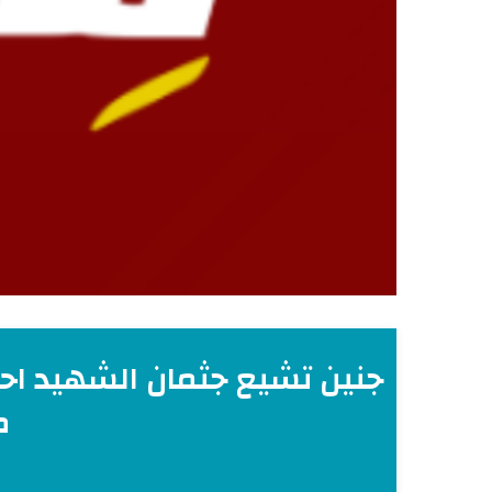
جنين تشيع جثمان الشهيد اح
م