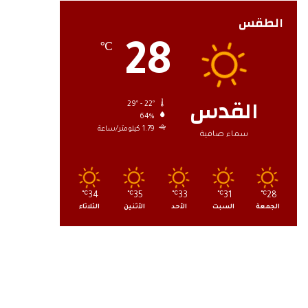
الطقس
28
℃
القدس
29º - 22º
64%
1.79 كيلومتر/ساعة
سماء صافية
℃
34
℃
35
℃
33
℃
31
℃
28
الجمعة
السبت
الأحد
الأثنين
الثلاثاء