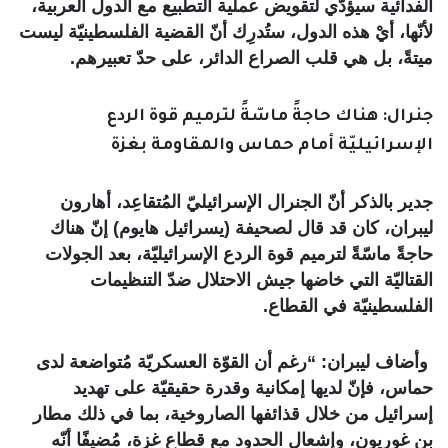
الفدائية سيؤدّي لتقويض عملية التطبيع مع الدول العربية،
لأنّها، أيْ هذه الدول، ستُدرِك أنّ القضية الفلسطينيّة ليست
ميتةً، بل هي قلب الصراع الدائر، على حدّ تعبيرهم.
جنرال: هناك حاجةً ماسّةً لترميم قوة الردع
الإسرائيليّة أمام حماس والمقاومة بغزة
جدير بالذكر أنّ الجنرال الإسرائيليّ المُتقاعِد، أهارون
ليبران، كان قد قال لصحيفة (يسرائيل هايوم) إنّ هناك
حاجةً ماسّةً لترميم قوة الردع الإسرائيليّة، بعد الجولات
القتاليّة التي خاضها جيش الاحتلال ضدّ التنظيمات
الفلسطينيّة في القطاع.
وأضاف ليبران: “رغم أن القوّة العسكريّة مُتواضعة لدى
حماس، فإنّ لديها إمكانية وقدرة حقيقيّة على تهديد
إسرائيل من خلال قذائفها الصاروخية، بما في ذلك مطار
بن غوريون، وإشعال الحدود مع قطاع غزة، مُضيفًا أنّه