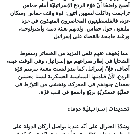
أصبح واضحًا أنّ قوّة الردع الإسرائيليّة أمام حماس
تراجعت وتآكلت لسببين اثنين: قوة وقف حماس وسكان
غزة، فالفلسطينيون المحاصرون المنهكون في غزة
ملتفون حول حماس، ولديهم تعبئة دينية وأيديولوجية،
ورغبة جامحة بالقضاء على إسرائيل
مما يُخفِف عنهم تلقي المزيد من الخسائر وسقوط
الضحايا في إطار صراعهم مع إسرائيل، وفي الوقت عينه،
أضاف، فإنّ إسرائيل كما يبدو ليست معنية بترميم قوّة
الردع، لأنّ قيادتيها السياسية العسكرية ليستا معنيتين
بفقدان جنودهم في المعركة، وتخشى من التورّط في
عمليّةٍ عسكريّةٍ بريّةٍ واسعةٍ في قلب غزّة.
تهديدات إسرائيليّة جوفاء
وشدّدّ الجنرال على أنّه عندما يواصل أركان الدولة على