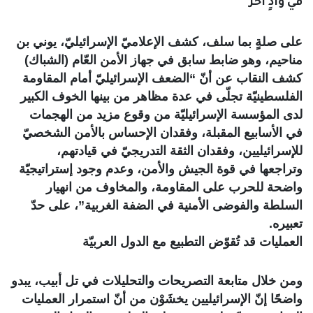
في وادٍ آخر
على صلةٍ بما سلف، كشف الإعلاميّ الإسرائيليّ، يوني بن
مناحيم، وهو ضابط سابق في جهاز الأمن العّام (الشباك)
كشف النقاب عن أنّ “الضعف الإسرائيليّ أمام المقاومة
الفلسطينيّة تجلّى في عدة مظاهر من بينها الخوف الكبير
لدى المؤسسة الإسرائيليّة من وقوع مزيد من الهجمات
في الأسابيع المقبلة، وفقدان الإحساس بالأمن الشخصيّ
للإسرائيليين، وفقدان الثقة التدريجيّ في قيادتهم،
وتراجعها في قوة الجيش والأمن، وعدم وجود إستراتيجيّة
واضحة للحرب على المقاومة، والمخاوف من انهيار
السلطة والفوضى الأمنية في الضفة الغربية”، على حدّ
تعبيره.
العمليات قد تُقوّض التطبيع مع الدول العربيّة
ومن خلال متابعة التصريحات والتحليلات في تل أبيب، يبدو
واضحًا إنّ الإسرائيليين يخشَوْن من أنّ استمرار العمليات