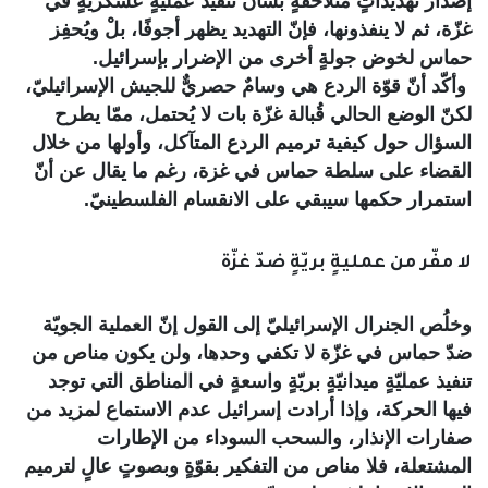
إصدار تهديداتٍ مُتلاحقةٍ بشأن تنفيذ عمليّةٍ عسكريّةٍ في
غزّة، ثم لا ينفذونها، فإنّ التهديد يظهر أجوفًا، بلْ ويُحفِز
حماس لخوض جولةٍ أخرى من الإضرار بإسرائيل.
وأكّد أنّ قوّة الردع هي وسامٌ حصريٌّ للجيش الإسرائيليّ،
لكنّ الوضع الحالي قُبالة غزّة بات لا يُحتمل، ممّا يطرح
السؤال حول كيفية ترميم الردع المتآكل، وأولها من خلال
القضاء على سلطة حماس في غزة، رغم ما يقال عن أنّ
استمرار حكمها سيبقي على الانقسام الفلسطينيّ.
لا مفّر من عمليةٍ بريّةٍ ضدّ غزّة
وخلُص الجنرال الإسرائيليّ إلى القول إنّ العملية الجويّة
ضدّ حماس في غزّة لا تكفي وحدها، ولن يكون مناص من
تنفيذ عمليّةٍ ميدانيّةٍ بريّةٍ واسعةٍ في المناطق التي توجد
فيها الحركة، وإذا أرادت إسرائيل عدم الاستماع لمزيد من
صفارات الإنذار، والسحب السوداء من الإطارات
المشتعلة، فلا مناص من التفكير بقوّةٍ وبصوتٍ عالٍ لترميم