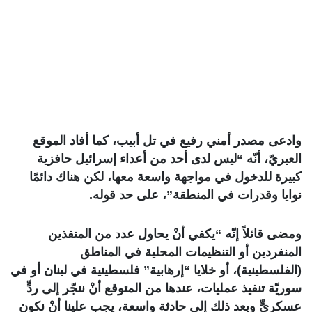
وادعى مصدر أمني رفيع في تل أبيب، كما أفاد الموقع
العبريّ، أنّه “ليس لدى أحد من أعداء إسرائيل حافزية
كبيرة للدخول في مواجهة واسعة معها، لكن هناك دائمًا
نوايا وقدرات في المنطقة”، على حد قوله.
ومضى قائلاً إنّه “يكفي أنْ يحاول عدد من المنفذين
المنفردين أو التنظيمات المحلية في المناطق
(الفلسطينية)، أو خلايا “إرهابية” فلسطينية في لبنان أو في
سوريّة تنفيذ عمليات، عندها من المتوقع أنْ ننجّر إلى ردٍّ
عسكريٍّ وبعد ذلك إلى حادثة واسعة، يجب علينا أنْ نكون