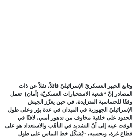
وتابع الخبير العسكريّ الإسرائيليّ قائلاً، نقلاً عن ذات
المصادر إنّ “شعبة الاستخبارات العسكريّة (أمان) تعمل
وفقًا للحساسية المتزايدة، في حين يعزّز الجيش
الإسرائيليّ الجهوزية في الميدان في عدة بؤر وعلى طول
الحدود على خلفية مخاوف من تدهور أمني، لافتًا في
الوقت عينه إلى أنّ التشديد في التأهّب والاستعداد هو على
قطاع غزة، وبحسبه، “يُشكّل خط التماس على طول