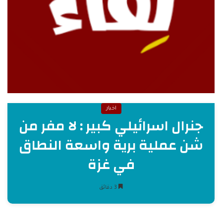
اخبار
جنرال اسرائيلي كبير : لا مفر من
شن عملية برية واسعة النطاق
في غزة
3 دقائق