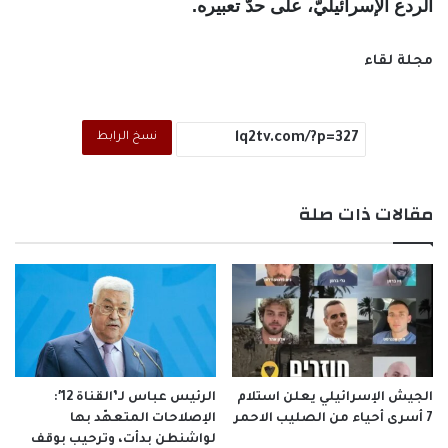
الردع الإسرائيليّ، على حدّ تعبيره.
مجلة لقاء
نسخ الرابط
مقالات ذات صلة
الجيش الإسرائيلي يعلن استلام
الرئيس عباس لـ’القناة 12′:
7 أسرى أحياء من الصليب الاحمر
الإصلاحات المتعهّد بها
لواشنطن بدأت، وترحيب بوقف