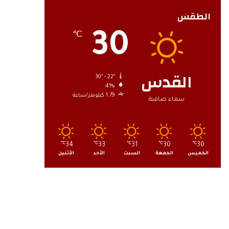
الطقس
30
℃
القدس
30º - 22º
41%
1.79 كيلومتر/ساعة
سماء صافية
℃
34
℃
33
℃
31
℃
30
℃
30
الخميس
الجمعة
السبت
الأحد
الأثنين