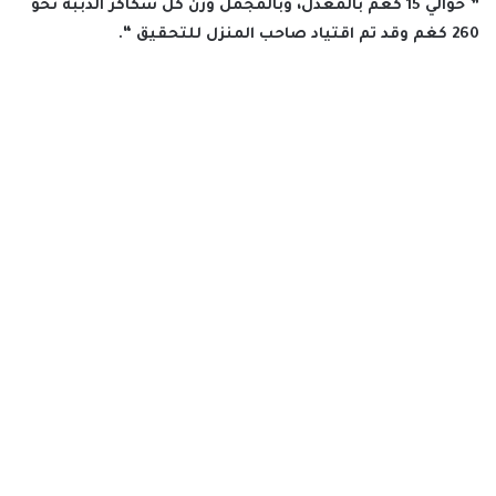
” حوالي 15 كغم بالمعدل، وبالمجمل وزن كل سكاكر الدببة نحو
260 كغم وقد تم اقتياد صاحب المنزل للتحقيق “.