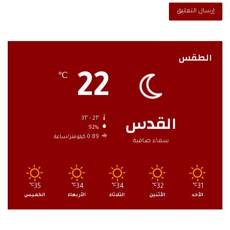
الطقس
22
℃
القدس
31º - 21º
92%
0.89 كيلومتر/ساعة
سماء صافية
℃
35
℃
34
℃
34
℃
32
℃
31
الأحد
الأثنين
الثلاثاء
الأربعاء
الخميس