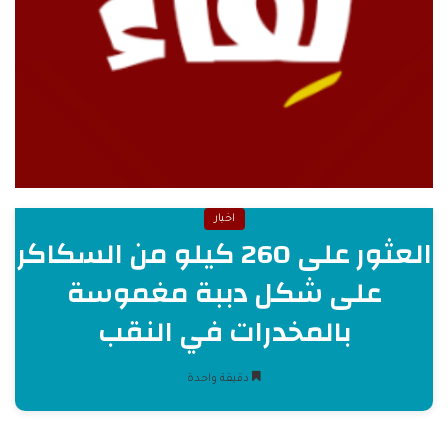
اخبار
العثور على 260 كيلو من السكاكر
على شكل دببة مغموسة
بالمخدرات في النقب
دقيقة واحدة