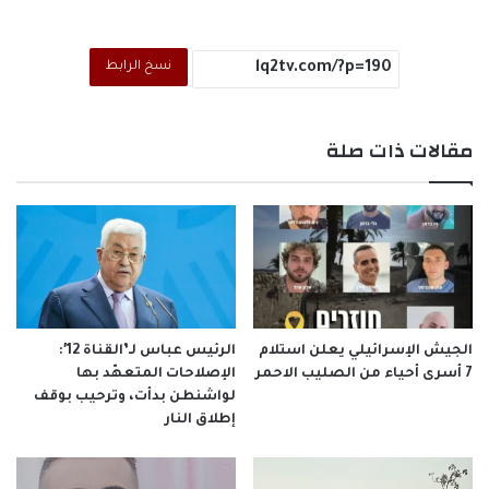
نسخ الرابط
مقالات ذات صلة
الجيش الإسرائيلي يعلن استلام
الرئيس عباس لـ’القناة 12′:
7 أسرى أحياء من الصليب الاحمر
الإصلاحات المتعهّد بها
لواشنطن بدأت، وترحيب بوقف
إطلاق النار