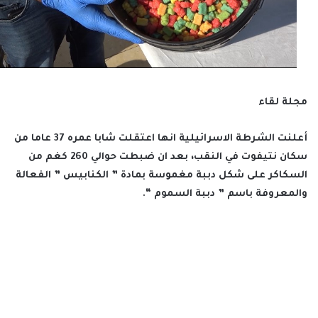
مجلة لقاء
أعلنت الشرطة الاسرائيلية انها اعتقلت شابا عمره 37 عاما من
سكان نتيفوت في النقب، بعد ان ضبطت حوالي 260 كغم من
السكاكر على شكل دببة مغموسة بمادة ” الكنابيس ” الفعالة
والمعروفة باسم ” دببة السموم “.