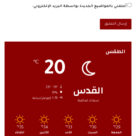
أعلمني بالمواضيع الجديدة بواسطة البريد الإلكتروني.
الطقس
20
℃
القدس
29º - 19º
91%
1.79 كيلومتر/ساعة
سماء صافية
℃
35
℃
34
℃
33
℃
30
℃
29
الجمعة
السبت
الأحد
الأثنين
الثلاثاء