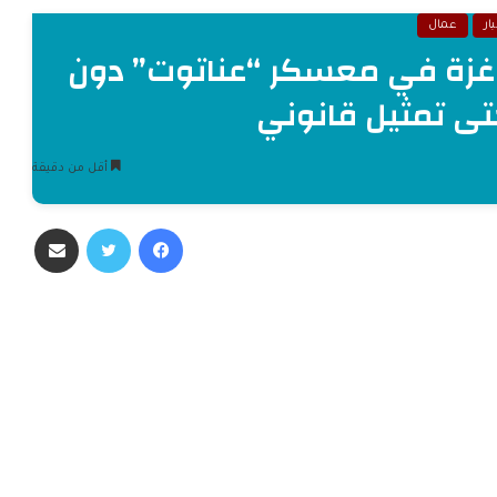
ار
عمال
ال غزة في معسكر “عناتوت” دون
تى تمثيل قانوني
أقل من دقيقة
فيسبوك
تويتر
مشاركة عبر البريد