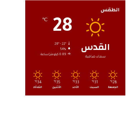
الطقس
28
℃
القدس
28º - 22º
54%
0.89 كيلومتر/ساعة
سماء صافية
℃
34
℃
35
℃
33
℃
31
℃
28
الجمعة
السبت
الأحد
الأثنين
الثلاثاء