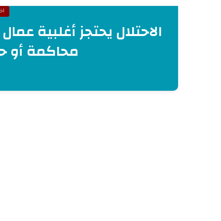
اخب
الاحتلال يحتجز أغلبية عم
محاكمة أو ح