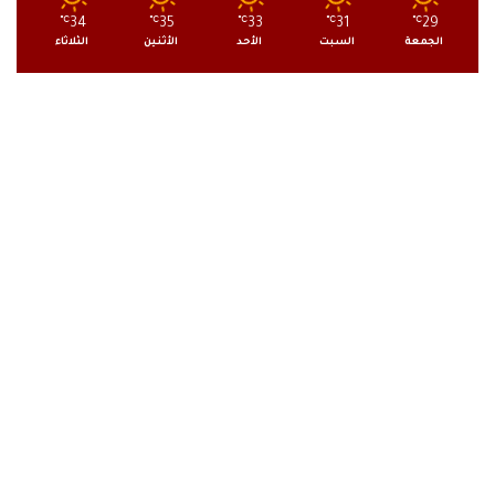
℃
34
℃
35
℃
33
℃
31
℃
29
الجمعة
السبت
الأحد
الأثنين
الثلاثاء