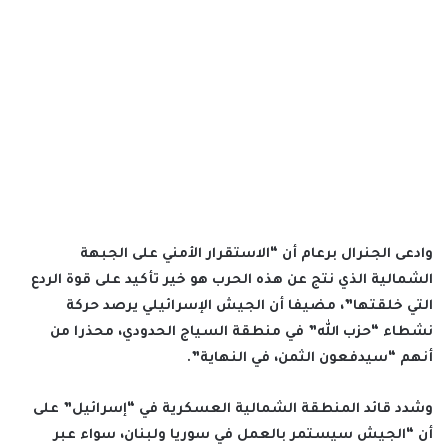
وادعى الجنرال برعام أن “الاستقرار الأمني على الجبهة
الشمالية الذي نتج عن هذه الحرب هو خير تأكيد على قوة الردع
التي خلقتها”، مضيفا أن الجيش الإسرائيلي يرصد حركة
نشطاء “حزب الله” في منطقة السياج الحدودي، محذرا من
أنهم “سيدفعون الثمن، في النهاية”.
وشدد قائد المنطقة الشمالية العسكرية في “إسرائيل” على
أن “الجيش سيستمر بالعمل في سوريا ولبنان، سواء عبر