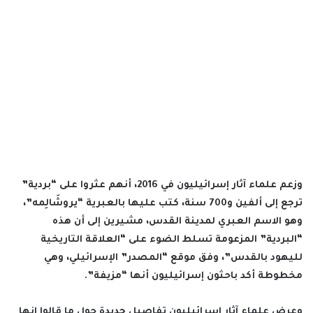
وزعم علماء آثار إسرائيليون في 2016، أنهم عثروا على “بردية”
ترجع إلى ألفين و700 سنة، كتب عليها بالعبرية “يروشَالِمه”،
وهو الاسم العبري لمدينة القدس، مشيرين إلى أن هذه
“البردية” المزعومة تسلط الضوء على “العلاقة التاريخية
لليهود بالقدس”، وفق موقع “المصدر” الإسرائيلي، وهي
مخطوطة أكد باحثون إسرائيليون أنها “مزيفة”.
وعرض علماء آثار إسرائيليون تفاصيل جديدة حول ما قالوا إنها