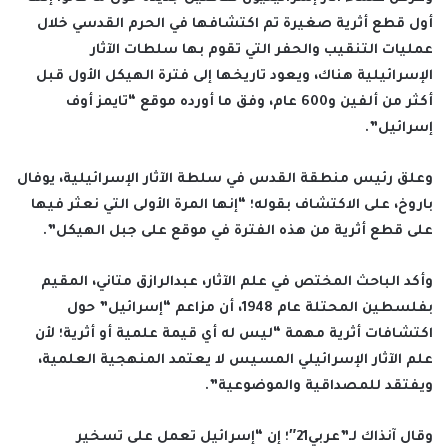
أول قطع أثرية صغيرة تم اكتشافها في الحرم القدسي خلال
عمليات التنقيب والحفر التي تقوم بها سلطات الآثار
الإسرائيلية هناك، ويعود تاريخها إلى فترة الهيكل الأول قبل
أكثر من ألفين و600 عام، وفق ما أورده موقع “تايمز أوف
إسرائيل”.
وعلق رئيس منطقة القدس في سلطة الآثار الإسرائيلية، يوفال
باروخ، على الاكتشاف بقوله؛ “إنها المرة الأولى التي نعثر فيها
على قطع أثرية من هذه الفترة في موقع على جبل الهيكل”.
وأكد الباحث المختص في علم الآثار، عبدالرازق متاني، المقيم
بفلسطين المحتلة عام 1948، أن مزاعم “إسرائيل” حول
اكتشافات أثرية مهمة “ليس له أي قيمة علمية أو أثرية؛ لأن
علم الآثار الإسرائيلي المسيس لا يعتمد المنهجية العلمية،
ويفتقد للمصداقية والموضوعية”.
وقال آنذاك لـ”عربي21″؛ إن “إسرائيل تعمل على تسخير