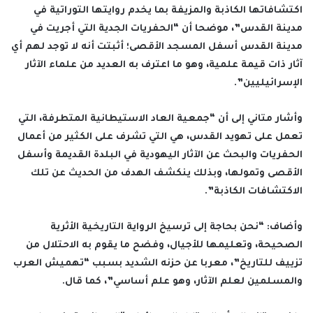
اكتشافاتها الكاذبة والمزيفة بما يخدم روايتها التوراتية في
مدينة القدس”، موضحا أن “الحفريات الجدية التي أجريت في
مدينة القدس أسفل المسجد الأقصى؛ أثبتت أنه لا توجد لهم أي
آثار ذات قيمة علمية، وهو ما اعترف به العديد من علماء الآثار
الإسرائيليين”.
وأشار متاني إلى أن “جمعية العاد الاستيطانية المتطرفة، التي
تعمل على تهويد القدس، هي التي تشرف على الكثير من أعمال
الحفريات والبحث عن الآثار اليهودية في البلدة القديمة وأسفل
الأقصى وتمولها، وبذلك ينكشف الهدف من الحديث عن تلك
الاكتشافات الكاذبة”.
وأضاف: “نحن بحاجة إلى ترسيخ الرواية التاريخية الأثرية
الصحيحة، وتعليمها للأجيال، وفضح ما يقوم به الاحتلال من
تزييف للتاريخ”، معربا عن حزنه الشديد بسبب “تهميش العرب
والمسلمين لعلم الآثار، وهو علم أساسي”، كما قال.