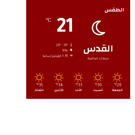
الطقس
21
℃
القدس
29º - 19º
91%
1.79 كيلومتر/ساعة
سماء صافية
℃
35
℃
34
℃
33
℃
30
℃
29
الجمعة
السبت
الأحد
الأثنين
الثلاثاء