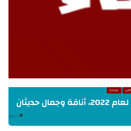
هير
موضة
ال حديثان
2 دقائق