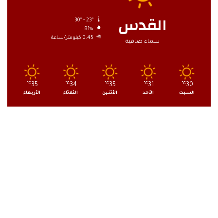
القدس
30º - 23º
81%
0.45 كيلومتر/ساعة
سماء صافية
℃
35
℃
34
℃
35
℃
31
℃
30
السبت
الأحد
الأثنين
الثلاثاء
الأربعاء