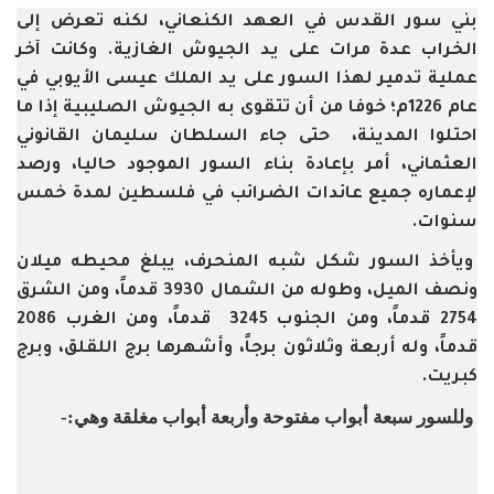
بني سور القدس في العهد الكنعاني، لكنه تعرض إلى
الخراب عدة مرات على يد الجيوش الغازية. وكانت آخر
عملية تدمير لهذا السور على يد الملك عيسى الأيوبي في
عام 1226م؛ خوفا من أن تتقوى به الجيوش الصليبية إذا ما
احتلوا المدينة، حتى جاء السلطان سليمان القانوني
العثماني، أمر بإعادة بناء السور الموجود حاليا، ورصد
لإعماره جميع عائدات الضرائب في فلسطين لمدة خمس
سنوات.
ويأخذ السور شكل شبه المنحرف، يبلغ محيطه ميلان
ونصف الميل، وطوله من الشمال 3930 قدماً، ومن الشرق
2754 قدماً، ومن الجنوب 3245 قدماً، ومن الغرب 2086
قدماً، وله أربعة وثلاثون برجاً، وأشهرها برج اللقلق، وبرج
كبريت.
وللسور سبعة أبواب مفتوحة وأربعة أبواب مغلقة وهي:-