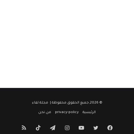
© 2026,جميع الحقوق محفوظة |
مجلة لقاء
الرئيسية
privacy-policy
من نحن
فيسبوك
تويتر
يوتيوب
انستقرام
تيلقرام
‫TikTok
ملخص