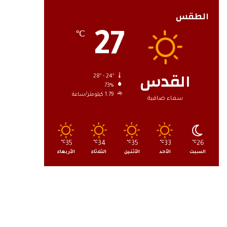
الطقس
27
℃
القدس
28º - 24º
73%
1.79 كيلومتر/ساعة
سماء صافية
℃
35
℃
34
℃
35
℃
33
℃
26
السبت
الأحد
الأثنين
الثلاثاء
الأربعاء