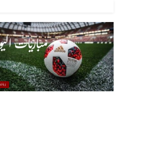
ال
رياض