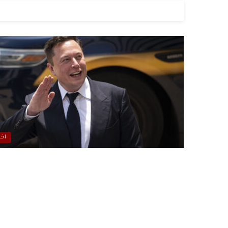
إيلو
اخب