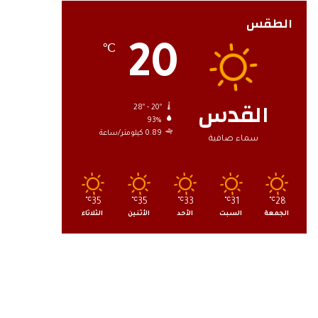
الطقس
20
℃
القدس
28º - 20º
93%
0.89 كيلومتر/ساعة
سماء صافية
℃
35
℃
35
℃
33
℃
31
℃
28
الجمعة
السبت
الأحد
الأثنين
الثلاثاء