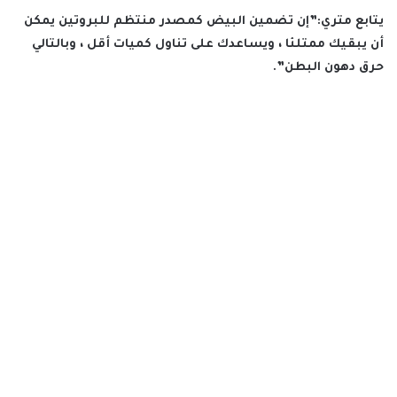
يتابع متري:”إن تضمين البيض كمصدر منتظم للبروتين يمكن
أن يبقيك ممتلئا ، ويساعدك على تناول كميات أقل ، وبالتالي
حرق دهون البطن”.