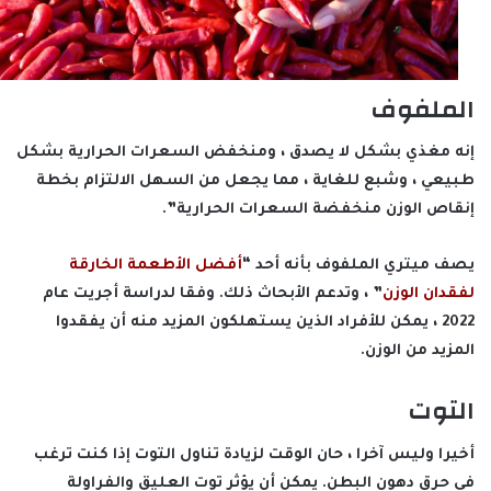
الملفوف
إنه مغذي بشكل لا يصدق ، ومنخفض السعرات الحرارية بشكل
طبيعي ، وشبع للغاية ، مما يجعل من السهل الالتزام بخطة
إنقاص الوزن منخفضة السعرات الحرارية”.
يصف ميتري الملفوف بأنه أحد “
أفضل الأطعمة الخارقة
لفقدان الوزن
” ، وتدعم الأبحاث ذلك. وفقا لدراسة أجريت عام
2022 ، يمكن للأفراد الذين يستهلكون المزيد منه أن يفقدوا
المزيد من الوزن.
التوت
أخيرا وليس آخرا ، حان الوقت لزيادة تناول التوت إذا كنت ترغب
في حرق دهون البطن. يمكن أن يؤثر توت العليق والفراولة