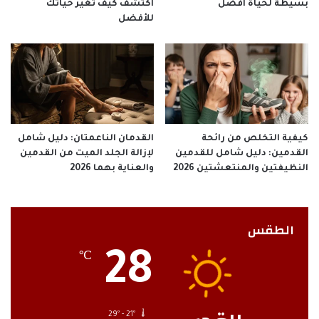
بسيطة لحياة أفضل
اكتشف كيف تغير حياتك
للأفضل
كيفية التخلص من رائحة
القدمان الناعمتان: دليل شامل
القدمين: دليل شامل للقدمين
لإزالة الجلد الميت من القدمين
النظيفتين والمنتعشتين 2026
والعناية بهما 2026
الطقس
28
℃
29º - 21º