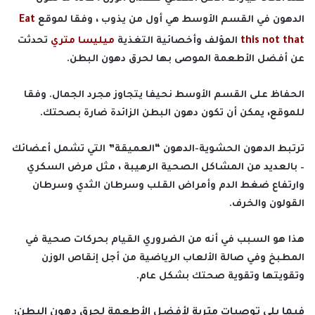
الدهون في القسم الأوسط هي أول من يذوب ، وفقا لموقع
Eat
this not that
المؤلف وأخصائية التغذية
ميليسا متري
تحدثت
عن أفضل الأطعمة الموصى بها لحرق دهون البطن.
الحفاظ على القسم الأوسط نحيفا يتجاوز مجرد الجمال. وفقا
للموقع، يمكن أن تكون دهون البطن الزائدة ضارة بصحتك.
ترتبط الدهون الحشوية-الدهون “العميقة” التي تشمل أعضائك
– بالعديد من المشاكل الصحية الرهيبة ، مثل مرض السكري
وارتفاع ضغط الدم وأمراض القلب وسرطان الثدي وسرطان
القولون والخرف.
هذا هو السبب في أنه من الضروري القيام بحركات صحية في
المطبخ وفي صالة الألعاب الرياضية من أجل إنقاص الوزن
وتقويتها وتقوية صحتك بشكل عام.
فيما يلي توصيات مترية لأفضل الأطعمة لحرق دهون البطن: