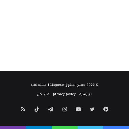
© 2026,جميع الحقوق محفوظة |
مجلة لقاء
الرئيسية
privacy-policy
من نحن
فيسبوك
تويتر
يوتيوب
انستقرام
تيلقرام
‫TikTok
ملخص
الموقع