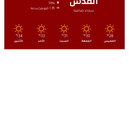
القدس
56%
1.79 كيلومتر/ساعة
سماء صافية
℃
34
℃
33
℃
31
℃
30
℃
28
الخميس
الجمعة
السبت
الأحد
الأثنين