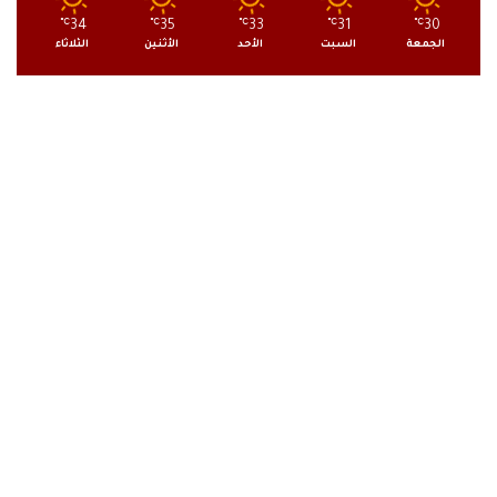
℃
34
℃
35
℃
33
℃
31
℃
30
الجمعة
السبت
الأحد
الأثنين
الثلاثاء