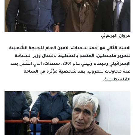
مروان البرغوثي
الاسم الثاني هو أحمد سعدات، الأمين العام للجبهة الشعبية
لتحرير فلسطين، المتهم بالتخطيط لاغتيال وزير السياحة
الإسرائيلي رحبعام زئيفي عام 2001. سعدات، الذي اعتُقل بعد
عدة محاولات للهروب، يعد شخصية مؤثرة في الساحة
الفلسطينية.