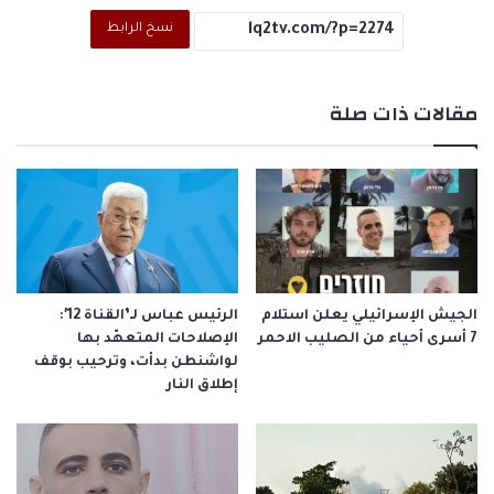
نسخ الرابط
مقالات ذات صلة
الجيش الإسرائيلي يعلن استلام
الرئيس عباس لـ’القناة 12′:
7 أسرى أحياء من الصليب الاحمر
الإصلاحات المتعهّد بها
لواشنطن بدأت، وترحيب بوقف
إطلاق النار