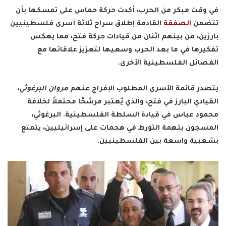
في وقت مبكر من الحرب، أكدت حركة حماس على تمسكها بأن
تتضمن
الصفقة
القادمة إطلاق سراح ثلاثة أسرى فلسطينيين
بارزين، من بينهم اثنان من قيادات حركة فتح، مما يعكس
تفكيرها في ما بعد الحرب وسعيها لتعزيز علاقاتها مع
الفصائل الفلسطينية الأخرى.
يتصدر قائمة الأسرى المطلوب الإفراج عنهم
مروان البرغوثي
،
القيادي البارز في فتح، والذي يُعتبر مرشحًا محتملاً لخلافة
محمود عباس في قيادة السلطة الفلسطينية. البرغوثي،
المسجون بتهمة التورط في هجمات على إسرائيليين، يتمتع
بشعبية واسعة بين الفلسطينيين.