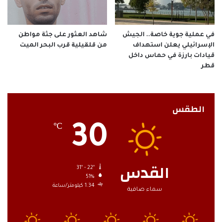
في عملية جوية خاصة.. الجيش
شاهد العثور على جثة مواطن
الإسرائيلي يعلن استهداف
من قلقيلية قرب البحر الميت
قيادات بارزة في حماس داخل
قطر
الطقس
30
℃
القدس
31º - 22º
51%
1.34 كيلومتر/ساعة
سماء صافية