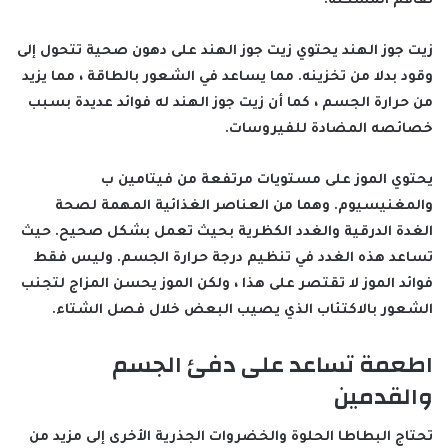
تفاقم المشكلة.
زيت جوز الهند يحتوي زيت جوز الهند على دهون صحية تتحول إلى
وقود بدلا من تخزينه. مما يساعد في الشعور بالطاقة ، مما يزيد
من حرارة الجسم ، كما أن زيت جوز الهند له فوائد عديدة بسبب
خصائصه المضادة للفيروسات.
يحتوي الموز على مستويات مرتفعة من فيتامين ب
والمغنيسيوم. وهما من العناصر الغذائية المهمة لصحة
الغدة الدرقية والغدد الكظرية بحيث تعمل بشكل صحيح. حيث
تساعد هذه الغدد في تنظيم درجة حرارة الجسم. وليس فقط
فوائد الموز لا تقتصر على هذا ، ولكن الموز يحسن المزاج لتجنب
الشعور بالاكتئاب الذي يصيب البعض خلال فصل الشتاء.
اطعمة تساعد على دفئ الجسم
والقدمين
تحتاج البطاطا الحلوة والخضروات الجذرية الأخرى إلى مزيد من