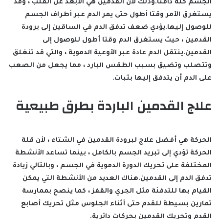
الجسم كله دافئا.وذلك لأن القدمين هي الأبعد عن القلب ، وقد
يستغرق الأمر وقتا أطول حتى يمر الدم عبر أطراف الجسم
للوصول إليها.يؤدي ضعف تدفق الدم في الساقين إلى برودة
القدمين ، حيث يستغرق الدم وقتا أطول للوصول إلى
القدمين.ينتقل الدم عادة عبر الأوعية الدموية ، والتي قد تنغلق
وتتصلب وتضيق بسبب الطقس البارد ، مما يجعل من الصعب
على الدم أن يتدفق إليها بثبات.
علاج القدمين الباردة بطرق طبيعية
الحركة هي أفضل علاج لبرودة القدمين في الشتاء ، لأن قلة
الحركة تؤدي إلى تبريد الجسم بالكامل ، بينما تساعد الأنشطة
المختلفة على تحريك الدورة الدموية في الجسم ، وبالتالي زيادة
تدفق الدم إلى القدمين.هناك العديد من الأنشطة التي يمكن
القيام بها للتدفئة مثل الجري والقفز ، كما ينصح بممارسة
تمارين بسيطة للقدم حتى أثناء الجلوس مثل تحريك أصابع
القدم وتحريك القدمين بحركات دائرية.