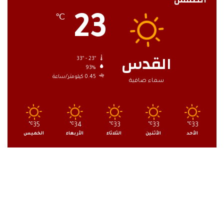
23
℃
القدس
33º - 23º
93%
0.45 كيلومتر/ساعة
سماء صافية
℃
35
℃
34
℃
33
℃
33
℃
33
الأحد
الأثنين
الثلاثاء
الأربعاء
الخميس