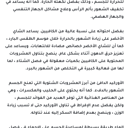
للحرارة للجسم ، وذلك بفضل نكهته الحارة. كما أنه يساعد في
تخفيف الشعور بألم الرأس وعلاج مشاكل الجهاز التنفسي
والجهاز الهضمي.
بفضل احتوائه على نسبة عالية من الكافيين. يساعد الشاي
الأخضر على زيادة الشعور بالحرارة خلال موسم الطقس البارد ،
كما أن للشاي الأخضر خصائص مضادة للالتهابات. ويساعد على
تعزيز حرق الدهون أثناء بشكل عام. ينصح بتناول المشروبات
المحتوية على الكافيين بكميات معقولة في فصل الشتاء ، لما
لها من فعالية كبيرة في التخلص من الشعور بالبرد.
الأوركيد الدافئ من أبرز المشروبات الشتوية التي تمنح الجسم
الشعور بالدفء. كما أنه يحتوي على الحليب والمكسرات ، وهي
من العناصر الغذائية التي توفر العديد من الفوائد للجسم ،
ولكن يفضل عدم الإفراط في تناول الأوركيد حتى لا تسبب زيادة
الوزن ، وينصح بعدم إضافة السكر إليه عند تناوله.
الماء طريقة بسيطة لمساعدة الجسم على الإحماء في فصل