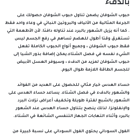
بالدفء
حبوب الشوفان يضمن تناول حبوب الشوفان حصولك على
الجرعة المثالية من الألياف والبروتين النباتي في وعاء واحد فقط
. كما أنه يزيل الشعور بالبرد عند تناوله دافئا. لأن الأطعمة التي
تستغرق وقتا أطول للهضم تساهم في رفع الجسم ليس
فقط حبوب الشوفان ، وجميع أنواع الحبوب الكاملة تفعل
الشيء نفسه في فصل الشتاء.يمكن إضافة بذور الشيا إلى
حبوب الشوفان لمزيد من الدفء ، وسيوفر العسل الأبيض
للجسم الطاقة اللازمة طوال اليوم.
حساء العدس خيار مثالي للحصول على العديد من الفوائد
والشعور بالدفء في فصل الشتاء. يساعد حساء العدس على
الشعور بالشبع لفترة طويلة وتخفيف أعراض نزلات البرد
والإنفلونزا. لذلك ينصح بتناول حساء العدس عند الشعور
بالبرد وأثناء التهابات الجهاز التنفسي الشائعة في الشتاء.
الفول السوداني يحتوي الفول السوداني على نسبة كبيرة من