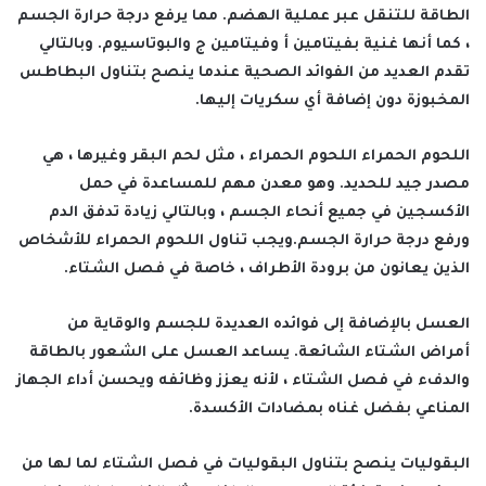
الطاقة للتنقل عبر عملية الهضم. مما يرفع درجة حرارة الجسم
، كما أنها غنية بفيتامين أ وفيتامين ج والبوتاسيوم. وبالتالي
تقدم العديد من الفوائد الصحية عندما ينصح بتناول البطاطس
المخبوزة دون إضافة أي سكريات إليها.
اللحوم الحمراء اللحوم الحمراء ، مثل لحم البقر وغيرها ، هي
مصدر جيد للحديد. وهو معدن مهم للمساعدة في حمل
الأكسجين في جميع أنحاء الجسم ، وبالتالي زيادة تدفق الدم
ورفع درجة حرارة الجسم.ويجب تناول اللحوم الحمراء للأشخاص
الذين يعانون من برودة الأطراف ، خاصة في فصل الشتاء.
العسل بالإضافة إلى فوائده العديدة للجسم والوقاية من
أمراض الشتاء الشائعة. يساعد العسل على الشعور بالطاقة
والدفء في فصل الشتاء ، لأنه يعزز وظائفه ويحسن أداء الجهاز
المناعي بفضل غناه بمضادات الأكسدة.
البقوليات ينصح بتناول البقوليات في فصل الشتاء لما لها من