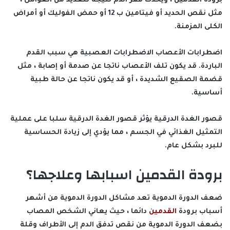
برودة القدمين ، ويحدث فقر الدم نتيجة للعديد من العوامل ،
مثل نقص الحديد أو فيتامين ب 12 أو حمض الفوليك أو أمراض
الكلى المزمنة.
اضطرابات الأعصاب الاضطرابات العصبية هي سبب القدم
الباردة. قد يكون تلف الأعصاب ناتجا عن صدمة أو إصابة ، مثل
قضمة الصقيع الشديدة ، أو قد يكون ناتجا عن حالة طبية
أساسية.
قصور الغدة الدرقية يؤثر قصور الغدة الدرقية سلبا على عملية
التمثيل الغذائي في الجسم ، مما يؤدي إلى زيادة الحساسية
للبرد بشكل عام.
برودة القدمين اسبابها وعلاجها؟
ضعف الدورة الدموية تعد مشاكل الدورة الدموية من أشهر
أسباب برودة
القدمين
دائما ، حيث يعاني الشخص المصاب
بضعف الدورة الدموية من نقص تدفق الدم إلى الأطراف وقلة