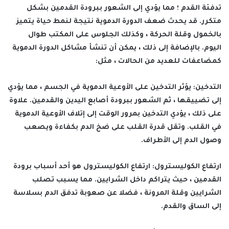
تدفئة القدم ؛ مما يؤدي إلى الشعور ببرودة القدمين بشكل
متكرر. قد يحدث ضعف الدورة الدموية نتيجة لنمط حياة يتميز
بالخمول وقلة الحركة ، وكذلك الجلوس على المكتب طوال
اليوم. بالإضافة إلى ذلك ، يمكن أن تنشأ مشاكل الدورة الدموية
كمضاعفات للعديد من الحالات ، مثل:
التدخين: يؤثر التدخين على الأوعية الدموية في الجسم ، مما يؤدي
إلى تضييقها ، ثم الشعور ببرودة أصابع اليدين والقدمين. علاوة
على ذلك ، يؤدي التدخين بمرور الوقت إلى إتلاف الأوعية الدموية
في القلب. وتقل قدرة القلب على ضخ الدم بكفاءة ويصعب
وصول الدم إلى الأطراف.
ارتفاع الكوليسترول: ارتفاع الكوليسترول هو أحد أسباب برودة
القدمين ، حيث يتراكم داخل الشرايين. مما يسبب تصلب
الشرايين وقلة المرونة ، فضلا عن صعوبة تدفق الدم بسلاسة
إلى الساق والقدم.