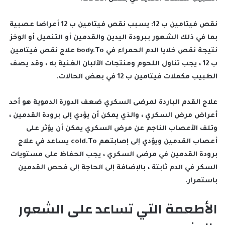
نقص فيتامين ب 12: يسبب نقص فيتامين ب 12 أعراضا عصبية
بما في ذلك الشعور ببرودة اليدين والقدمين أو التنميل أو الوخز
نتيجة نقص خلايا الدم الحمراء في body.To علاج نقص فيتامين
ب 12 ، يجب تناول اللحوم ومنتجات الألبان الغنية به ، وقد يصف
الطبيب مكملات فيتامين ب 12 في بعض الحالات.
علاج القدم الباردة لمرضى السكري ضعف الدورة الدموية هو أحد
أعراض مرض السكري ، والذي يمكن أن يؤدي إلى برودة القدمين ،
وتلف الأعصاب الناجم عن مرض السكري يمكن أن يؤثر على
أعصاب القدمين ويؤدي إلى إصابتهم cold.To يساعد في علاج
برودة القدمين في مرضى السكري ، يجب الحفاظ على مستويات
السكر في الدم ثابتة ، بالإضافة إلى الحاجة إلى فحص القدمين
باستمرار.
الأطعمة التي تساعد على الشعور