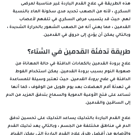
هذه الطريقة في علاج القدم الباردة غير مناسبة لمرضى
السكري ، لأنه من الصعب تحديد مدى سخونة الماء بالنسبة
لهم. حيث قد يتسبب مرض السكري في تلفهم لأعصاب
القدمين ، مما يعني أنه من الصعب الشعور بالحرارة الشديدة ،
وبالتالي يمكن أن يؤدي إلى حروق في القدمين.
طريقة تدفئة القدمين في الشتاء؟
علاج برودة القدمين بالكمادات الدافئة في حالة المعاناة من
صعوبة النوم بسبب برودة القدمين. يمكن استخدام الفوط
الدافئة في
علاج برودة القدمين
. حيث تعتبر وسيلة للمساعدة
في تهدئة آلام العضلات بعد يوم طويل من الوقوف ، كما أنها
تساعد على فتح الأوعية الدموية والسماح بتدفق المزيد من الدم
إلى الساقين والقدمين.
علاج القدم الباردة بالتدليك يساعد التدليك على تحسين تدفق
الدم في مناطق مختلفة من الجسم ، وبالتالي يعد تدليك القدم
والأصابع من أفضل طرق علاج القدم الباردة التي يمكن القيام