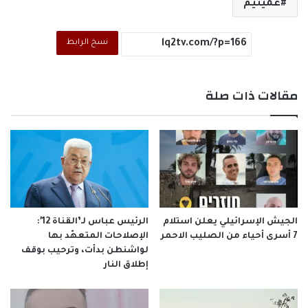
عميتيم
نسخ الرابط
مقالات ذات صلة
الجيش الإسرائيلي يعلن استلام
الرئيس عباس لـ’القناة 12′:
7 أسرى أحياء من الصليب الاحمر
الإصلاحات المتعهّد بها
لواشنطن بدأت، وترحيب بوقف
إطلاق النار