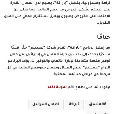
نزاهة ومسؤولية. بفضل “باراكة”، يصبح لدى العمال القدرة
على التحكم بشكل أكبر في مواردهم المالية، مما يقلل من
الاعتماد على القروض والديون ويعزز الاستقرار المالي على المدى
الطويل.
ختامًا
مع إطلاق برنامج “باراكة”، تقدم شركة “عميتيم” حلًا رقميًا
مبتكرًا يهدف إلى تحسين حياة العمال في إسرائيل. من خلال
توفير منصة متكاملة لإدارة الأتعاب والتوفيرات، يؤكد البرنامج
التزام “عميتيم” بدعم العمال وضمان حقوقهم المالية في كل
مرحلة من مراحل حياتهم المهنية.
ابقوا دائما على اطلاع دائم
لمجلة لقاء
المنسق
براكة
عمال اسرائيل