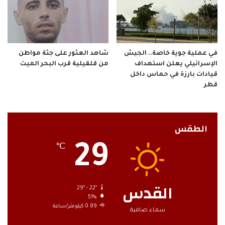
في عملية جوية خاصة.. الجيش
شاهد العثور على جثة مواطن
الإسرائيلي يعلن استهداف
من قلقيلية قرب البحر الميت
قيادات بارزة في حماس داخل
قطر
الطقس
29
℃
القدس
29º - 22º
51%
0.89 كيلومتر/ساعة
سماء صافية