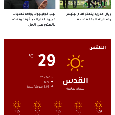
ريال مدريد يتعثر أمام بيتيس
بيب غوارديولا يواجه تحديات
وصدارته لليغا مهددة
كبيرة: اعتراف بالأزمة وتعهد
بالعثور على الحل
الطقس
29
℃
القدس
31º - 24º
63%
2.68 كيلومتر/ساعة
سماء صافية
℃
35
℃
34
℃
35
℃
33
℃
29