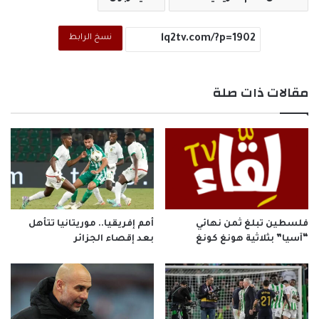
نسخ الرابط
مقالات ذات صلة
فلسطين تبلغ ثمن نهائي
أمم إفريقيا.. موريتانيا تتأهل
“آسيا” بثلاثية هونغ كونغ
بعد إقصاء الجزائر