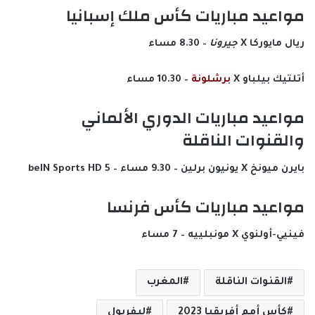
مواعيد مباريات كأس ملك إسبانيا
ريال مايوركا X
جيرونا
– 8.30 مساء
أتلتيك بيلباو X
برشلونة
– 10.30 مساء
مواعيد مباريات الدوري الألماني
والقنوات الناقلة
بايرن ميونخ X يونيون برلين – 9.30 مساء – beIN Sports HD 5
مواعيد مباريات كأس فرنسا
فينيي-أولنوي X مونبلييه – 7 مساء
القنوات الناقلة
المغرب
كأس أمم أفريقيا 2023
ليفربول