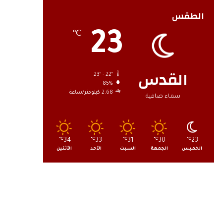
الطقس
23
℃
القدس
23º - 22º
85%
2.68 كيلومتر/ساعة
سماء صافية
℃
34
℃
33
℃
31
℃
30
℃
23
الخميس
الجمعة
السبت
الأحد
الأثنين