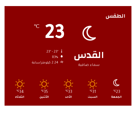
الطقس
23
℃
القدس
23º - 23º
83%
2.24 كيلومتر/ساعة
سماء صافية
℃
34
℃
35
℃
33
℃
31
℃
23
الجمعة
السبت
الأحد
الأثنين
الثلاثاء