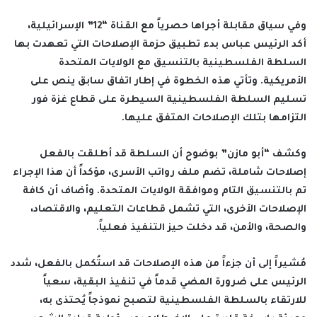
وفي سياق مقابلة أجراها حصرياً مع القناة “12” الإسرائيلية،
أكد الرئيس عباس بدء تطبيق حزمة الإصلاحات التي تعهدت بها
السلطة الفلسطينية بالتنسيق مع الولايات المتحدة
الأمريكية. وتأتي هذه الخطوة في إطار اتفاق سابق ينص على
تسليم السلطة الفلسطينية السيطرة على قطاع غزة فور
التزامها بتلك الإصلاحات المتفق عليها.
وكشف “أبو مازن” بوضوح أن السلطة قد أطلقت بالفعل
إصلاحات شاملة، تضم ملف رواتب الأسرى، مؤكداً أن هذا الإجراء
تم بالتنسيق التام وموافقة الولايات المتحدة. وأضاف أن كافة
الإصلاحات الأخرى، التي تشمل قطاعات التعليم، والاقتصاد،
والصحة، والأمن، قد دخلت حيز التنفيذ فعلياً.
مُشيراً إلى أن جزءاً من هذه الإصلاحات قد استُكمل بالفعل، شدد
الرئيس على ضرورة المضي قدماً في تنفيذ البقية، سعياً
للارتقاء بالسلطة الفلسطينية لتصبح نموذجاً يُحتذى به،