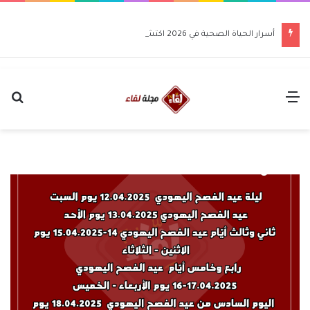
أسرار الحياة الصحية في 2026 اكتشف كيف تغير حياتك للأفضل
القائمة
بح
عن