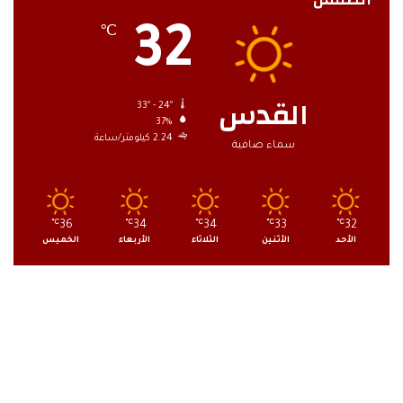
32
℃
القدس
33º - 24º
37%
2.24 كيلومتر/ساعة
سماء صافية
℃
36
℃
34
℃
34
℃
33
℃
32
الأحد
الأثنين
الثلاثاء
الأربعاء
الخميس